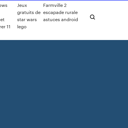
ows
Jeux
Farmville 2
gratuits de
escapade rurale
net
star wars
astuces android
rer 11
lego