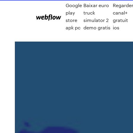
Google
Baixar euro
Regarde
play
truck
canal+
store
simulator 2
gratuit
apk pc
demo gratis
ios