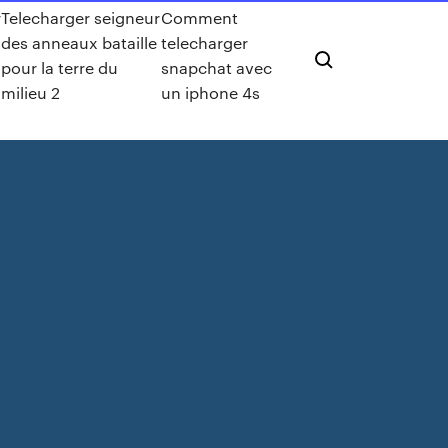
r
Telecharger seigneur
Comment
des anneaux bataille
telecharger
pour la terre du
snapchat avec
milieu 2
un iphone 4s