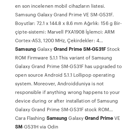
en son incelenen mobil cihazların listesi.
Samsung Galaxy Grand Prime VE SM-G531F.
Boyutlar: 72.1 x 144.8 x 8.6 mm Ağırlık: 156 g Bir-
çipte-sistemi: Marvell PXA1908 İşlemci: ARM
Cortex-A53, 1200 MHz, Çekirdekler: 4...
Samsung
Galaxy
Grand
Prime
SM-G531F
Stock
ROM Firmware 5.1.1 This variant of Samsung
Galaxy Grand Prime SM-G531F has upgraded to
open source Android 5.1.1 Lollipop operating
system. Moreover, Androidduniya is not
responsible if anything wrong happens to your
device during or after installation of Samsung
Galaxy Grand Prime SM-G531F stock ROM...
Cara Flashing
Samsung
Galaxy
Grand
Prime
VE
SM
-G531H via Odin