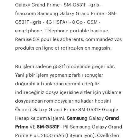
Galaxy Grand Prime - SM-G531F - gris -
fnac.com Samsung Galaxy Grand Prime - SM-
G531F - gris - 4G HSPA+ - 8 Go - GSM -
smartphone. Téléphone portable basique.
Remise 5% pour les adhérents, commandez vos
produits en ligne et retirez-les en magasin.
Bu işlem sadece g531f modelinde geçerlidir.
Yanlış bir işlem yapmanız farklı sonuçlar
doğurabilir bunlardan sorumlu değiliz.
indireceğiniz dosya içerisine sizler için yükleme
dosyasından rom dosyalarına kadar hepsini
Önceki Galaxy Grand Prime SM-G531F Google
Hesap kaldırma işlemi.
Samsung
Galaxy
Grand
Prime
VE
SM-G531F
- Pil Samsung Galaxy Grand
Prime Plus. 2600 mAh (Lityum iyon). Özellikleri