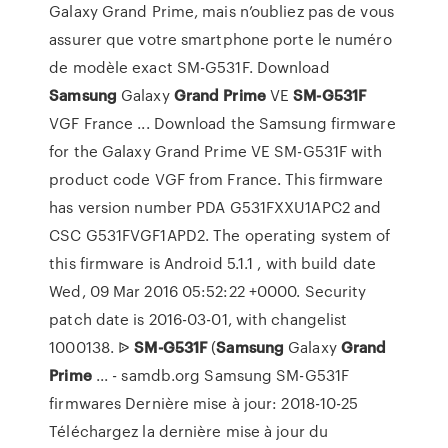
Galaxy Grand Prime, mais n’oubliez pas de vous
assurer que votre smartphone porte le numéro
de modèle exact SM-G531F. Download
Samsung
Galaxy
Grand
Prime
VE
SM-G531F
VGF France ... Download the Samsung firmware
for the Galaxy Grand Prime VE SM-G531F with
product code VGF from France. This firmware
has version number PDA G531FXXU1APC2 and
CSC G531FVGF1APD2. The operating system of
this firmware is Android 5.1.1 , with build date
Wed, 09 Mar 2016 05:52:22 +0000. Security
patch date is 2016-03-01, with changelist
1000138. ᐉ
SM-G531F
(
Samsung
Galaxy
Grand
Prime
... - samdb.org Samsung SM-G531F
firmwares Dernière mise à jour: 2018-10-25
Téléchargez la dernière mise à jour du