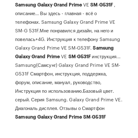
Samsung
Galaxy
Grand
Prime
VE
SM
-
G
531
F
,
описание... Вы здесь - главная - всё о
телефонах. Samsung Galaxy Grand Prime VE
SM-G 531F.Мне понравился дизайн, на него и
повелась+4G. Инструкция к телефону Samsung
Galaxy Grand Prime VE SM-G531F.
Samsung
Galaxy
Grand
Prime
VE
SM
-
G
531
F
инструкция...
Samsung(Самсунг) Galaxy Grand Prime VE SM-
G531F Смартфон, инструкция, поддержка,
форум, описание, мануал, руководство,
Инструкция по использованию.Базовый цвет.
серый. Серия Samsung. Galaxy Grand Prime VE.
Диагональ дисплея. Отзывы о Смартфон
Samsung
Galaxy
Grand
Prime
SM
-
G
531
F